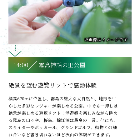
※画像はイメージです
14:00
霧島神話の里公園
絶景を望む遊覧リフトで
感動体験
標高670ｍに位置し、霧島の雄大な大自然と、地形を生
かした多彩なレジャーが楽しめる公園。中でも一押しは
絶景が楽しめる遊覧リフト！浮遊感を楽しみながら眺め
る霧島の山々や、桜島、錦江湾は最高の一言。他にも、
スライダーやポッカール、グランドゴルフ、動物との触
れ合いなど書き切れないほど沢山の体験ができます。