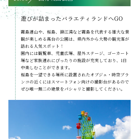
遊びが詰まった
バラエティランドへGO
霧島連山や、桜島、錦江湾など霧島を代表する雄大な景
観が楽しめる高台の公園は、県内外から大勢の観光客が
訪れる人気スポット！
園内には観覧車、児童広場、屋外ステージ、ゴーカート
場など家族連れにぴったりの施設が充実しており、1日
中楽しむことができます。
桜島を一望できる場所に設置されたオブジェ・時空ブラ
ンコの近くにはスマートフォン向けの撮影台があるので
ぜひ唯一無二の絶景をパシャリと撮影してください。