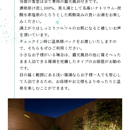
当宿の客室は全て専用の露天風呂付きです。
源泉掛け流し100%、美人湯として名高いナトリウム−炭
酸水素塩泉のとろりとした肌馴染みの良いお湯をお楽し
みください。
湯上がりはしっとりツルツルのお肌になると嬉しいお声
を頂いています。
チェックイン時に温泉顔パックをお渡しいたしますの
で、そちらもぜひご利用ください。
小さなお子様がいる場合は、露天風呂の他に寝そべった
まま入浴できる寝湯を完備したタイプのお部屋がお勧め
です。
目の届く範囲にある浅い寝湯ならお子様一人でも安心し
て入浴できるため、お母様やお父様もよりゆったりと温
泉を楽しむことができます。