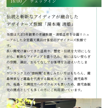
16:00
チェックイン
伝統と斬新なアイディアが
融合した
デザイナーズ旅館
「湯本庵 清姫」
当宿は大正5年創業の老舗旅館・清姫温泉を全面リニュ
ーアルした全室露天風呂付客室のデザイナーズ旅館で
す。
長い間受け継いできた温泉や、歴史・伝統を大切にしな
がら、斬新なアイディアを盛り込み、他にはない安らぎ
の空間、演出、おもてなしでお客様をお迎えいたしま
す。
ワンランク上の“宿時間”を楽しみたい方はもちろん、霧
島神宮など霧島を代表する観光スポットや、鹿児島市
内、桜島・大隅地方へのアクセスも良いため、鹿児島観
光の拠点としても多くの方にご利用頂いています。