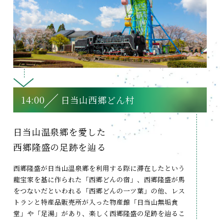
14:00
日当山西郷どん村
日当山温泉郷を愛した
西郷隆盛の足跡を辿る
西郷隆盛が日当山温泉郷を利用する際に滞在したという
龍宝家を基に作られた「西郷どんの宿」、西郷隆盛が馬
をつないだといわれる「西郷どんの一ツ葉」の他、レス
トランと特産品販売所が入った物産館「日当山無垢食
堂」や「足湯」があり、楽しく西郷隆盛の足跡を辿るこ