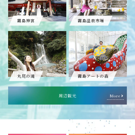
霧島神宮
霧島温泉市場
丸尾の滝
霧島アートの森
周辺観光
More