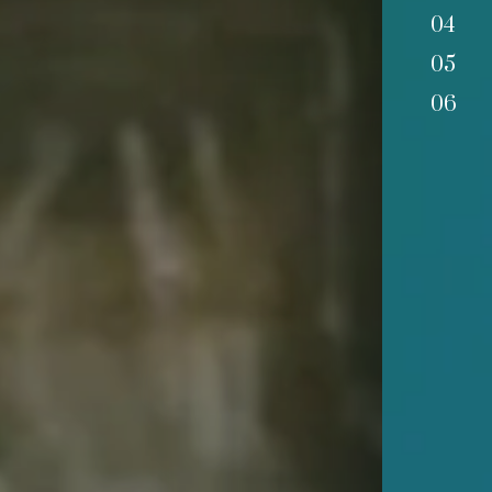
04
05
06