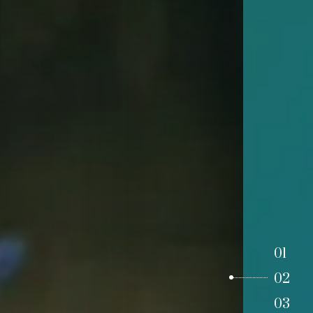
01
02
03