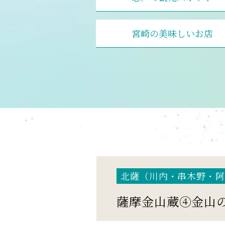
宮崎の美味しいお店
北薩（川内・串木野・阿
薩摩金山蔵④金山